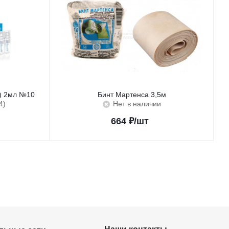
с) 2мл №10
Бинт Мартенса 3,5м
4)
Нет в наличии
664
₽
/шт