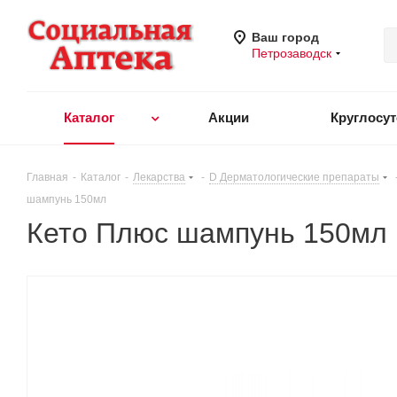
Ваш город
Петрозаводск
Каталог
Акции
Круглосу
Главная
-
Каталог
-
Лекарства
-
D Дерматологические препараты
шампунь 150мл
Кето Плюс шампунь 150мл