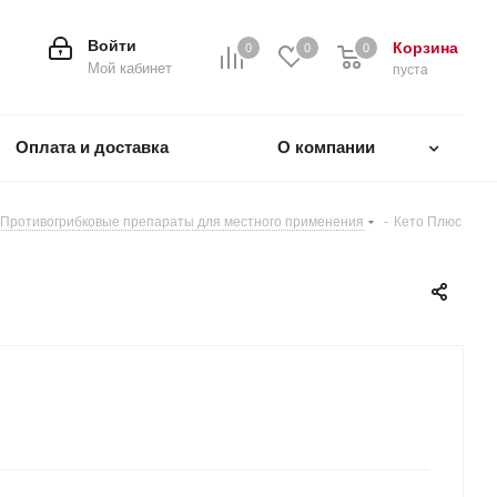
Войти
Корзина
0
0
0
0
Мой кабинет
пуста
Оплата и доставка
О компании
Противогрибковые препараты для местного применения
-
Кето Плюс