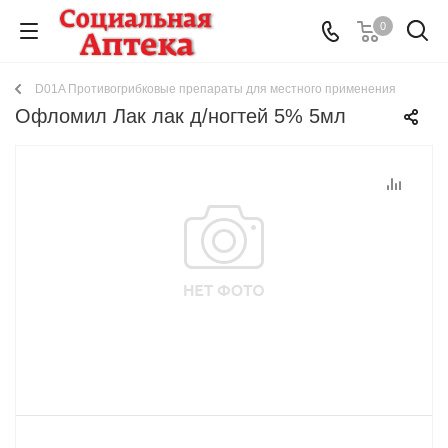
0
D01A Противогрибковые препараты для местного применения
Офломил Лак лак д/ногтей 5% 5мл