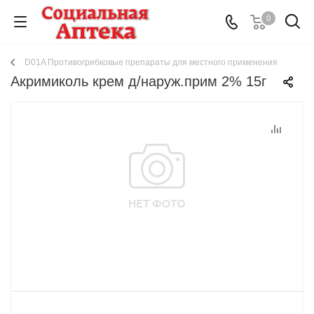
0
D01A Противогрибковые препараты для местного применения
Акримиколь крем д/наруж.прим 2% 15г