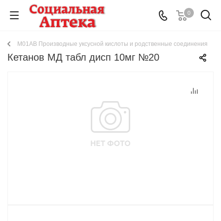
0
M01AB Производные уксусной кислоты и родственные соединения
Кетанов МД табл дисп 10мг №20