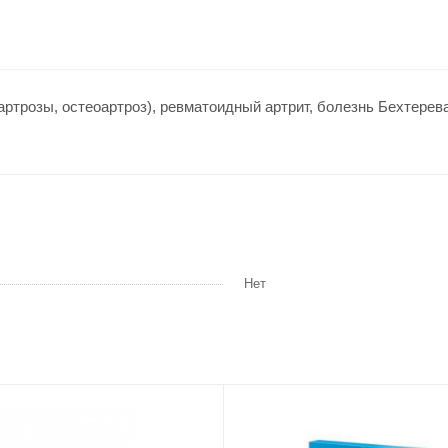
ртрозы, остеоартроз), ревматоидный артрит, болезнь Бехтере
Нет