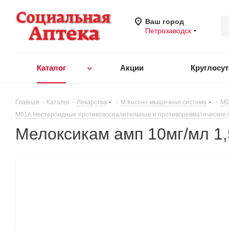
Ваш город
Петрозаводск
Каталог
Акции
Круглосу
Главная
-
Каталог
-
Лекарства
-
M Костно-мышечная система
-
M0
M01A Нестероидные противовоспалительные и противоревматические
Мелоксикам амп 10мг/мл 1