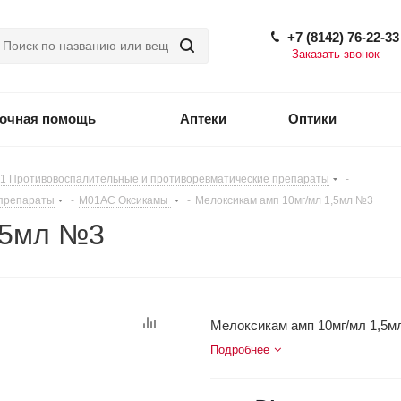
+7 (8142) 76-22-33
Заказать звонок
точная помощь
Аптеки
Оптики
1 Противовоспалительные и противоревматические препараты
-
 препараты
-
M01AC Оксикамы
-
Мелоксикам амп 10мг/мл 1,5мл №3
,5мл №3
Мелоксикам амп 10мг/мл 1,5
Подробнее